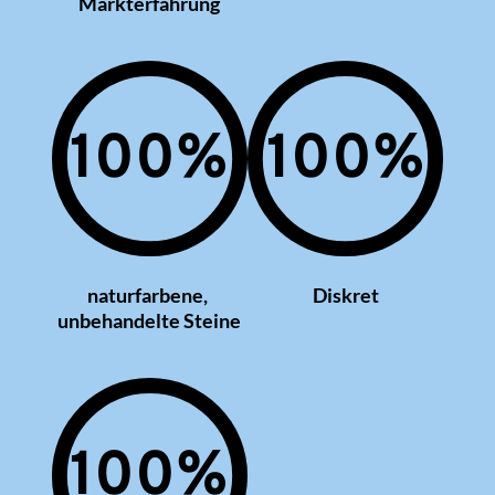
Markterfahrung
100
%
100
%
naturfarbene, 
Diskret
unbehandelte Steine
100
%