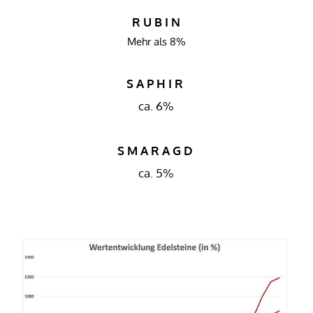
R U B I N
Mehr als 8%
S A P H I R
ca. 6%
S M A R A G D 
ca. 5%